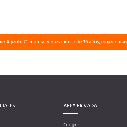
mo Agente Comercial y eres menor de 36 años, mujer o may
CIALES
ÁREA PRIVADA
Colegios