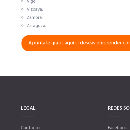
Vigo.
Vizcaya.
Zamora.
Zaragoza.
Apúntate gratis aquí si deseas emprender co
LEGAL
REDES SO
Contacto
Facebook