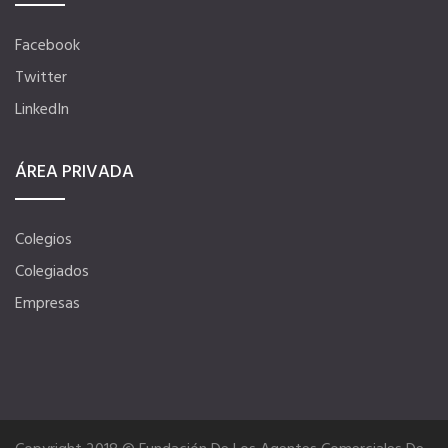
Facebook
Tu Carnet Profesional, ahora Digital
Twitter
LinkedIn
Ahorra en carburantes
ÁREA PRIVADA
Portal de Empleo
VENTAJAS EN SEGUROS
Colegios
Colegiados
Formación gratuita
Empresas
Servicios financieros
Ventajas en las ferias