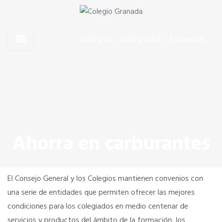
Skip to content
Skip to content
Agentes Comerciales de Granada
Colegio Granada
Colegios
Colegiados
Empresas
CONÓCENOS
El Presidente
Junta de Gobierno
Ahorra en carburantes
Quiero colegiarme
El Consejo General y los Colegios mantienen convenios con
Dónde estamos
una serie de entidades que permiten ofrecer las mejores
condiciones para los colegiados en medio centenar de
servicios y productos del ámbito de la formación, los
SERVICIOS