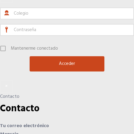
Hoteles
Apps
Mantenerme conectado
Información a la última
Una gran organización
×
OFERTAS DE EMPLEO
Contacto
Contacto
Empresas
Candidatos
Tu correo electrónico