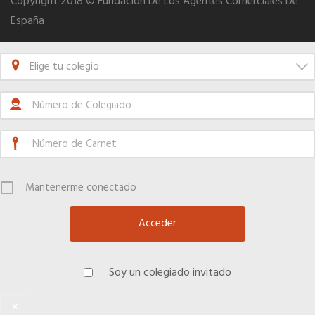
Copyright 2018 © Fundación De Los Agentes Comerciales De
España
Seguro de vida
Elige tu colegio
Tu CRM AC
Ventajas fiscales
Asesoramiento fiscal y jurídico
Mantenerme conectado
Despachos y salas de reuniones
Consulados comerciales
Soy un colegiado invitado
Internacional
×