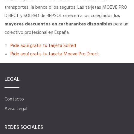
transportes, la banca o los seguros. Las tarjetas MOEVE PRO
SERVICIOS EN TU COLEGIO
DIRECT y SOLRED de REPSOL ofrecen a los colegiados
los
mayores descuentos en carburantes disponibles
para un
colectivo profesional en España.
Si eres mujer o tienes menos de 36…
Pide aquí gratis tu tarjeta Solred
Curso de Acceso
Pide aquí gratis tu tarjeta Moeve Pro Direct
Formación gratuita
LEGAL
Descuentos exclusivos
Contacto
Aviso Legal
Telefonía AC
REDES SOCIALES
Título Oficial